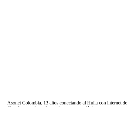
Asonet Colombia, 13 años conectando al Huila con internet de
fibra óptica, televisión y soluciones tecnológicas.
NIT. 900.669.038-6