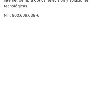
internet de fibra óptica, televisión y soluciones
tecnológicas.
NIT. 900.669.038-6
Contáctenos
Cra. 7 # 7-84 | Garzón - Huila
+57 311 866 6946
atencionalcliente@asonet.com.co