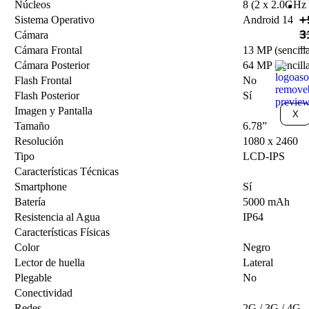
Núcleos
8 (2 x 2.0GHz
+
Sistema Operativo
Android 14
3
Cámara
Cámara Frontal
13 MP (sencill
Cámara Posterior
64 MP (sencill
Flash Frontal
No
Flash Posterior
Sí
Imagen y Pantalla
X
Tamaño
6.78”
Resolución
1080 x 2460
Tipo
LCD-IPS
Características Técnicas
Smartphone
Sí
Batería
5000 mAh
Resistencia al Agua
IP64
Características Físicas
Color
Negro
Lector de huella
Lateral
Plegable
No
Conectividad
Redes
2G / 3G / 4G